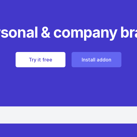
rsonal & company b
Try it free
Install addon