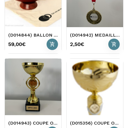
(D014844) BALLON DE RUGBY COLLECTOR O2
(D014942) MEDAILLE OR 50 MM
add_shopping_cart
add_shopping_cart
59,00€
2,50€
(D014943) COUPE OR 18CM O2
(D015356) COUPE OR 29CM O2