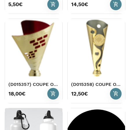
add_shopping_cart
add_shopping_cart
5,50€
14,50€
(D015357) COUPE OR 35CM O2
(D015358) COUPE OR 40CM O2
add_shopping_cart
add_shopping_cart
18,00€
12,50€