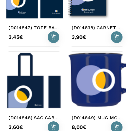
(D014847) TOTE BAG MONOGRAMME
(D014838) CARNET DE NOTES MONOGRAMME
add_shopping_cart
add_shopping_cart
3,45€
3,90€
(D014848) SAC CABAS MONOGRAMME 2023 O2
(D014849) MUG MONOGRAMME O2
add_shopping_cart
add_shopping_cart
3,60€
8,00€