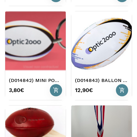
(D014842) MINI PORTE CLES BALLON RUGBY
(D014843) BALLON DE RUGBY O2
add_shopping_cart
add_shopping_cart
3,80€
12,90€