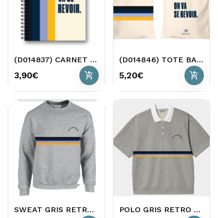
(D014837) CARNET DE NOTES ON VA SE REVOIR O2
(D014846) TOTE BAG ON VA SE REVOIR 2023 O2
add_shopping_cart
add_shopping_cart
3,90€
5,20€
SWEAT GRIS RETRO 2023
POLO GRIS RETRO 2023