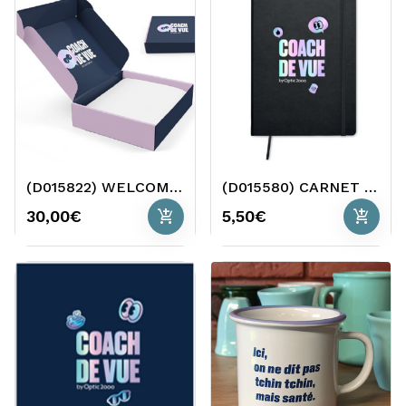
(D015822) WELCOME PACK COLLABORATEUR
(D015580) CARNET DE NOTES WELCOME PACK O2
add_shopping_cart
add_shopping_cart
30,00€
5,50€