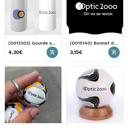
(D013303) Gourde sport O2
(D015140) Bonnet de bain noir On va se revoir
add_shopping_cart
add_shopping_cart
4,30€
3,15€