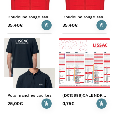
Doudoune rouge sans manches Homme
Doudoune rouge sans manches Femme
add_shopping_cart
add_shopping_cart
35,40€
35,40€
Polo manches courtes
(D015898)CALENDRIER 2025 LIE
add_shopping_cart
add_shopping_cart
25,00€
0,75€