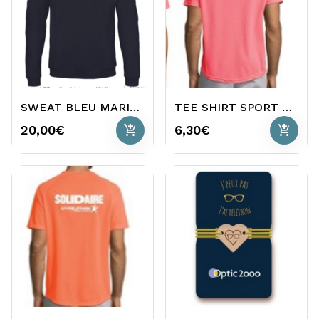
SWEAT BLEU MARINE TELETHON
TEE SHIRT SPORT ROSE TELETHON
add_shopping_cart
add_shopping_cart
20,00€
6,30€