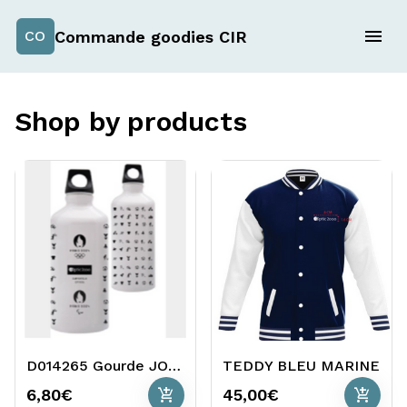
Commande goodies CIR
CO
Shop by products
D014265 Gourde JO Blanche
TEDDY BLEU MARINE
add_shopping_cart
add_shopping_cart
6,80€
45,00€