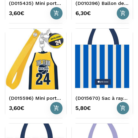
(D015435) Mini porte clé Ballon football
(D010396) Ballon de foot
add_shopping_cart
add_shopping_cart
3,60€
6,30€
(D015596) Mini porte clé Basket
(D015670) Sac à rayures bleues
add_shopping_cart
add_shopping_cart
3,60€
5,80€