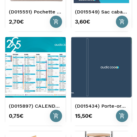
(D015551) Pochette coton Audio 2000
(D015549) Sac cabas Audio 2000
add_shopping_cart
add_shopping_cart
2,70€
3,60€
(D015897) CALENDRIER 2025 A2
(D015434) Porte-ordonnances X10
add_shopping_cart
add_shopping_cart
0,75€
15,50€