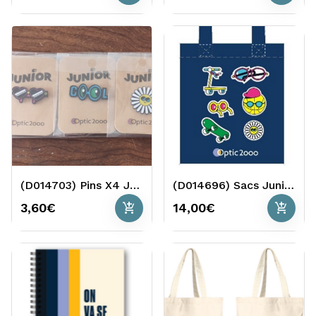
(D014703) Pins X4 Junior
(D014696) Sacs Junior X25
add_shopping_cart
add_shopping_cart
3,60€
14,00€