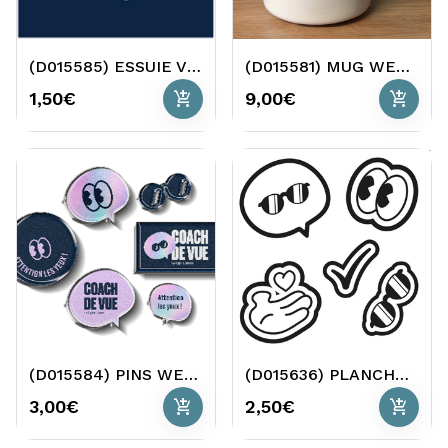
(D015585) ESSUIE VERRES WELCOME PACK O2
(D015581) MUG WELCOME PACK O2
add_shopping_cart
add_shopping_cart
1,50€
9,00€
(D015584) PINS WELCOME PACK O2
(D015636) PLANCHE DE STICKERS WELCOME PACK O2
add_shopping_cart
add_shopping_cart
3,00€
2,50€