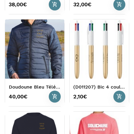
add_shopping_cart
add_shopping_cart
38,00€
32,00€
Doudoune Bleu Téléthon
(D011207) Bic 4 couleurs doré Telethon
add_shopping_cart
add_shopping_cart
40,00€
2,10€