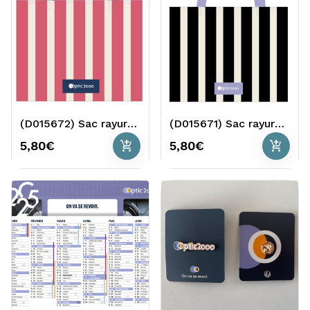
(D015672) Sac rayures roses
(D015671) Sac rayures noires
add_shopping_cart
add_shopping_cart
5,80€
5,80€