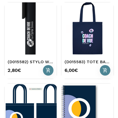
(D015582) STYLO WELCOME PACK O2
(D015583) TOTE BAG WELCOME PACK O2
add_shopping_cart
add_shopping_cart
2,80€
6,00€