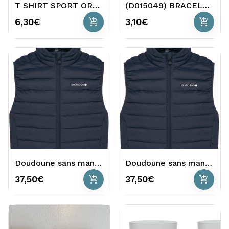
T SHIRT SPORT ORANGE TELETHON
(D015049) BRACELET TELETHON
add_shopping_cart
add_shopping_cart
6,30€
3,10€
Doudoune sans manches bleu homme
Doudoune sans manches bleu femme
add_shopping_cart
add_shopping_cart
37,50€
37,50€