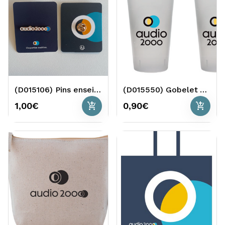
(D015106) Pins enseigne Audio 2000
(D015550) Gobelet Audio 2000
add_shopping_cart
add_shopping_cart
1,00€
0,90€