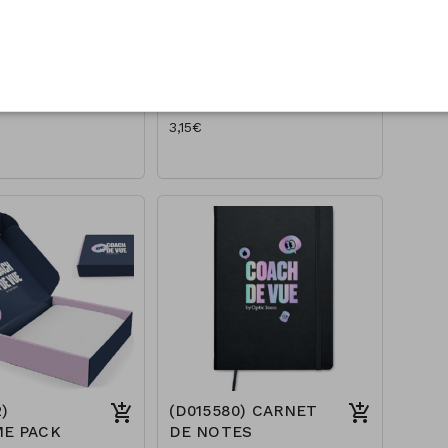
) Pins
(D015139)Bonnet de
 Optic
bain Blanc JO
3,15€
)
(D015580) CARNET
E PACK
DE NOTES