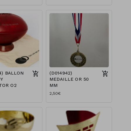
4) BALLON
(D014942)
Y
MEDAILLE OR 50
TOR O2
MM
2,50€