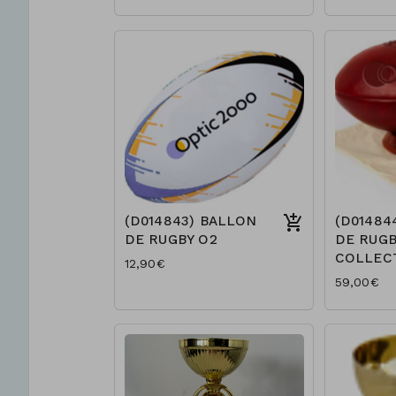
(D014843) BALLON
(D01484
DE RUGBY O2
DE RUGB
COLLEC
12,90€
59,00€