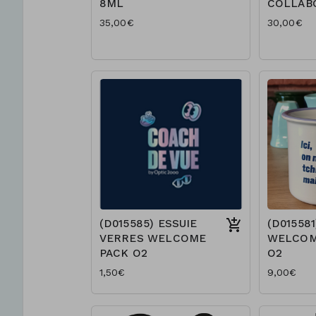
8ML
COLLAB
35,00€
30,00€
(D015585) ESSUIE
(D01558
VERRES WELCOME
WELCOM
PACK O2
O2
1,50€
9,00€