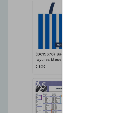
(D015670) Sac à
(D015672
rayures bleues
rayures 
5,80€
5,80€