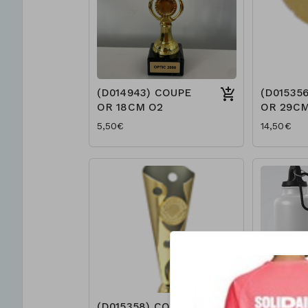
(D014943) COUPE
(D01535
OR 18CM O2
OR 29CM
5,50€
14,50€
(D015358) COUPE
(D013303