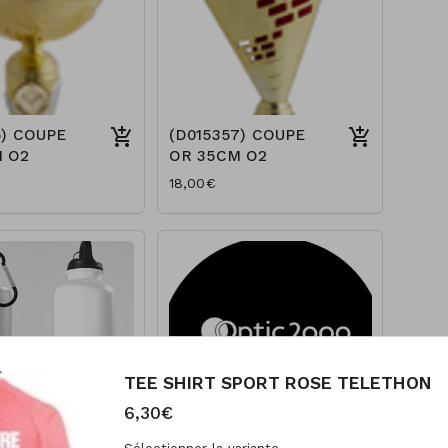
6) COUPE
(D015357) COUPE
 O2
OR 35CM O2
18,00€
TEE SHIRT SPORT ROSE TELETHON
6,30€
) Gourde
(D015140) Bonnet