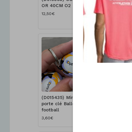
OR 40CM O2
sport O2
12,50€
4,30€
(D015435) Mini
(D010396
porte clé Ballon
foot
football
6,30€
3,60€