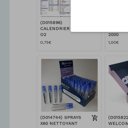
(D015896)
(D015105
CALENDRIER 2025
enseigne
O2
2000
0,75€
1,00€
(D014744) SPRAYS
(D015822
X60 NETTOYANT
WELCOM