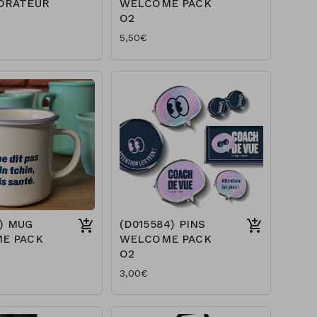
ORATEUR
WELCOME PACK
O2
5,50€
1) MUG
(D015584) PINS
E PACK
WELCOME PACK
O2
3,00€