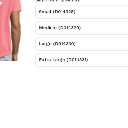
Sélectionner la variante
de bain noir On va
Small (D014328)
se revoir
3,15€
Medium (D014329)
Large (D014330)
Extra Large (D014331)
) Ballon de
(D015596) Mini
porte clé Basket
3,60€