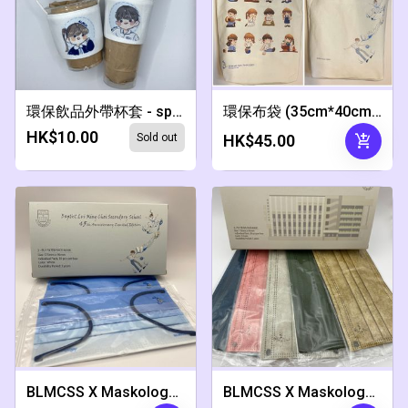
環保飲品外帶杯套 - special
環保布袋 (35cm*40cm*10cm)
HK$10.00
add_shopping_cart
Sold out
HK$45.00
BLMCSS X Maskology 45周年限量特別版口罩
BLMCSS X Maskology 五色版口罩