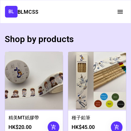
BLMCSS
BL
Shop by products
精美MT紙膠帶
種子鉛筆
add_shopping_cart
add_shopping_cart
HK$20.00
HK$45.00