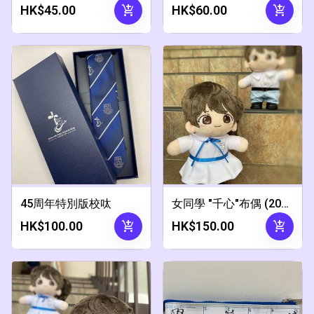
add_shopping_cart
add_shopping_cart
HK$45.00
HK$60.00
45周年特別版校呔
女同學 "千心"布偶 (20cm高)
add_shopping_cart
add_shopping_cart
HK$100.00
HK$150.00