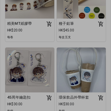
精美MT紙膠帶
種子鉛筆
HK$20.00
HK$45.00
每卷
每盒五支
45周年鑰匙扣
環保飲品外帶杯套
HK$30.00
HK$30.00
每個
每個