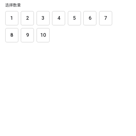
HK$10.00
选择数量
每個
1
2
3
4
5
6
7
8
9
10
訂單摘要
${BILL()}
訂購總金額
下一页
arrow_forward