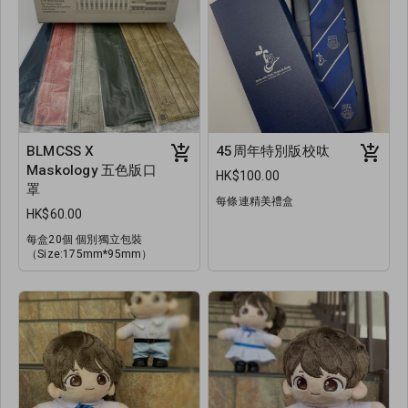
BLMCSS X
45周年特別版校呔
Maskology 五色版口
HK$100.00
罩
每條連精美禮盒
HK$60.00
每盒20個 個別獨立包裝
（Size:175mm*95mm）