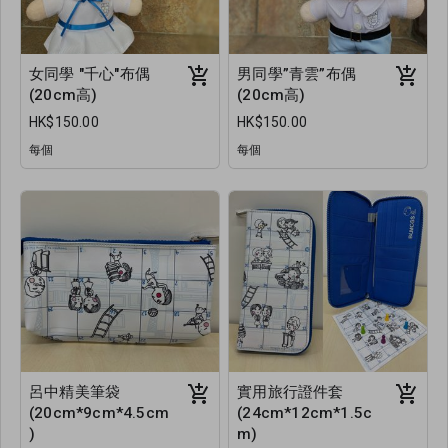
女同學 "千心"布偶
男同學”青雲”布偶
(20cm高)
(20cm高)
HK$150.00
HK$150.00
每個
每個
呂中精美筆袋
實用旅行證件套
(20cm*9cm*4.5cm
(24cm*12cm*1.5c
)
m)