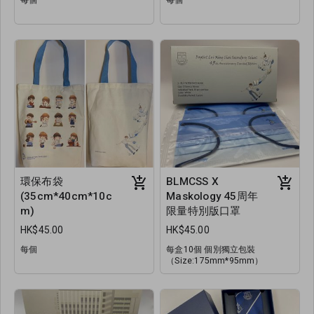
環保布袋
BLMCSS X
(35cm*40cm*10c
Maskology 45周年
m)
限量特別版口罩
HK$45.00
HK$45.00
每個
每盒10個 個別獨立包裝
（Size:175mm*95mm）