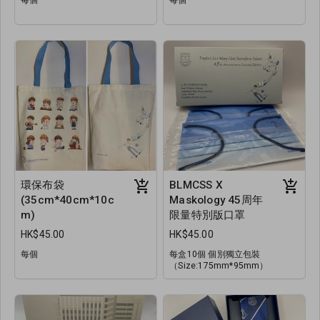
環保布袋
BLMCSS X
(35cm*40cm*10c
Maskology 45周年
m)
限量特別版口罩
HK$45.00
HK$45.00
每個
每盒10個 個別獨立包裝
（Size:175mm*95mm）