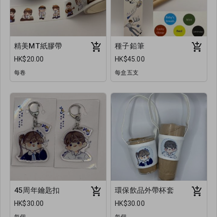
精美MT紙膠帶
種子鉛筆
HK$20.00
HK$45.00
每卷
每盒五支
45周年鑰匙扣
環保飲品外帶杯套
HK$30.00
HK$30.00
每個
每個