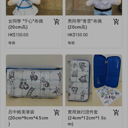
女同學 "千心"布偶
男同學”青雲”布偶
(20cm高)
(20cm高)
HK$150.00
HK$150.00
每個
每個
呂中精美筆袋
實用旅行證件套
(20cm*9cm*4.5cm
(24cm*12cm*1.5c
)
m)