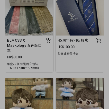
BLMCSS X
45周年特別版校呔
Maskology 五色版口
HK$100.00
罩
每條連精美禮盒
HK$60.00
每盒20個 個別獨立包裝
（Size:175mm*95mm）