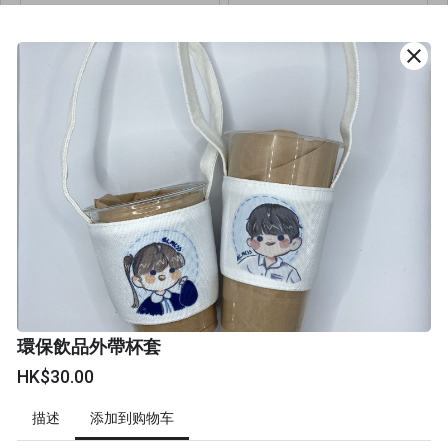
HK$34.00
HK$80.00
每個
每個
close
缺货
下次早点下单，避免错过
環保飲品外帶杯套
缺货
HK$30.00
環保飲品外帶杯套 -
添加到购物车
描述
special