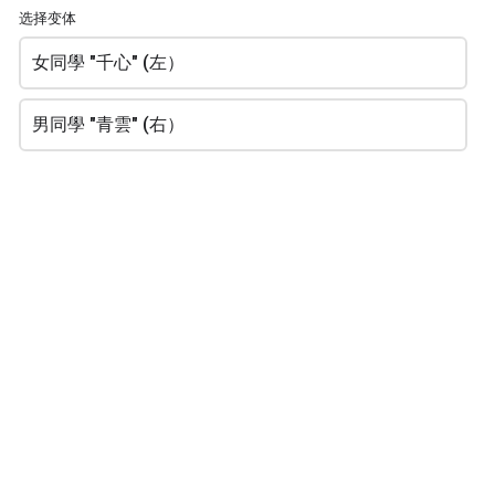
HK$10.00
选择变体
每個
女同學 "千心" (左）
男同學 "青雲" (右）
訂單摘要
${BILL()}
訂購總金額
下一页
arrow_forward