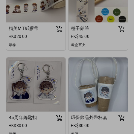
精美MT紙膠帶
種子鉛筆
HK$20.00
HK$45.00
每卷
每盒五支
45周年鑰匙扣
環保飲品外帶杯套
HK$30.00
HK$30.00
每個
每個