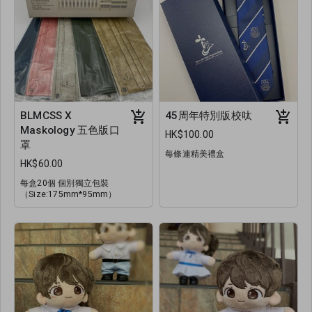
BLMCSS X
45周年特別版校呔
Maskology 五色版口
HK$100.00
罩
每條連精美禮盒
HK$60.00
每盒20個 個別獨立包裝
（Size:175mm*95mm）