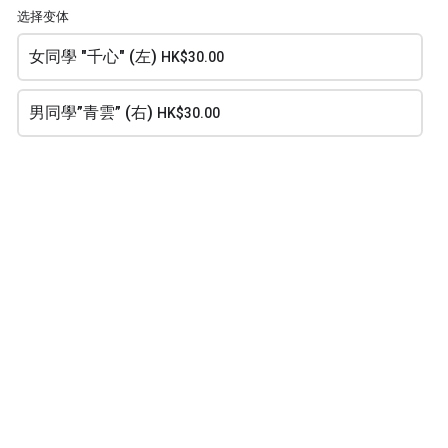
HK$10.00
选择变体
每個
女同學 "千心" (左)
HK$30.00
男同學”青雲” (右)
HK$30.00
訂單摘要
${BILL()}
訂購總金額
下一页
arrow_forward