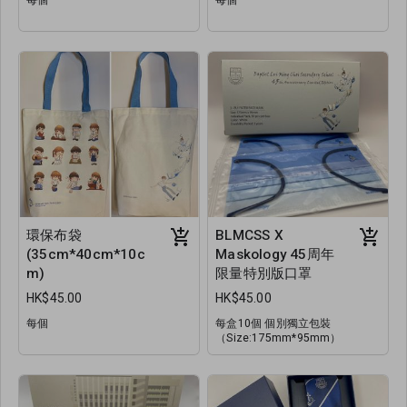
環保布袋
BLMCSS X
(35cm*40cm*10c
Maskology 45周年
m)
限量特別版口罩
HK$45.00
HK$45.00
每個
每盒10個 個別獨立包裝
（Size:175mm*95mm）