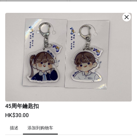
HK$34.00
HK$80.00
每個
每個
close
缺货
下次早点下单，避免错过
45周年鑰匙扣
缺货
HK$30.00
環保飲品外帶杯套 -
添加到购物车
描述
special