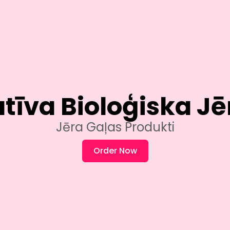
atīva Bioloģiska Jē
Jēra Gaļas Produkti
Order Now