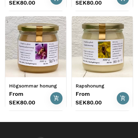
SEK80.00
SEK80.00
Högsommar honung
Rapshonung
From
From
add_shopping_cart
add_shopping_cart
SEK80.00
SEK80.00