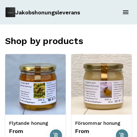
Jakobshonungsleverans
Shop by products
Flytande honung
Försommar honung
From
From
add_shopping_cart
add_shopping_cart