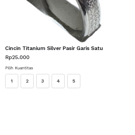
Jumlah Pesanan
Cincin Titanium Silver Pasir Garis Satu
Rp25.000
Data Pemesan
Pilih Kuantitas
1
2
3
4
5
Nama
*
Nomor Handphone/WA
*