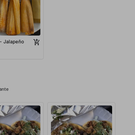
- Jalapeño
cante