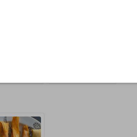
es -
Camarones - Mojo
os
de Ajo
$0.00