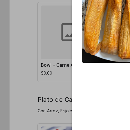
Bowl - Carne Asada
Bowl - Po
$0.00
$0.00
Plato de Camarones
Con Arroz, Frijoles, Pico de Gallo, Lechuga