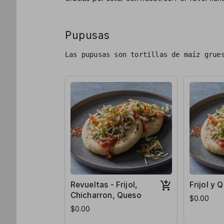
Pupusas
Las pupusas son tortillas de maíz grue
Revueltas - Frijol,
Frijol y 
Chicharron, Queso
$0.00
$0.00