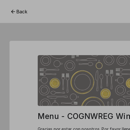
Back
Menu - COGNWREG Wint
Gracias por estar con nosotros. Por favor llen