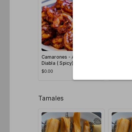
Camarones - A la
Camaron
Diabla ( Spicy)
Rancher
$0.00
$0.00
Tamales