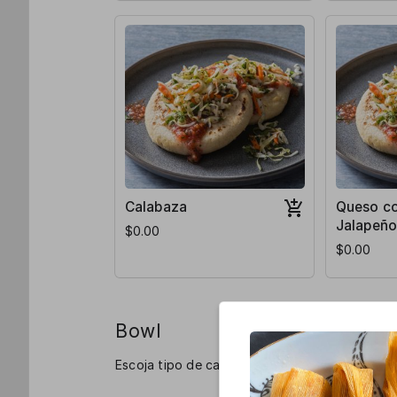
Calabaza
Queso c
Jalapeño
$0.00
$0.00
Bowl
Escoja tipo de carne, arroz, frijoles, pico de g