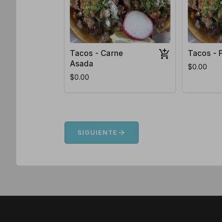
Tacos - Carne
Tacos - 
Asada
$0.00
$0.00
arrow_forward
SIGUIENTE