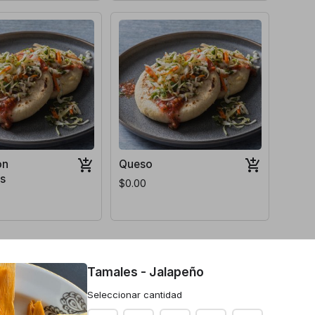
on
Queso
s
$0.00
Tamales - Jalapeño
allo, lechuga, crema
Seleccionar cantidad