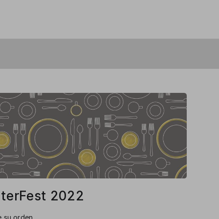
erFest 2022
e su orden.