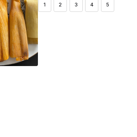
1
2
3
4
5
llo
Bowl - Al Pastor
$0.00