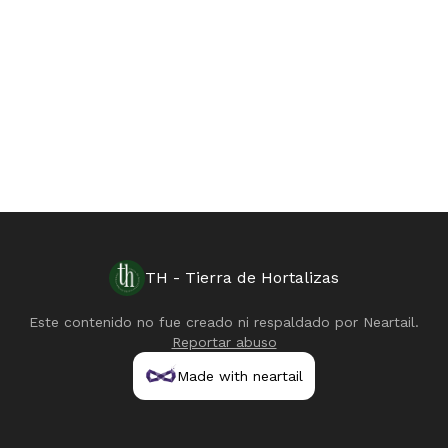
TH - Tierra de Hortalizas
Este contenido no fue creado ni respaldado por
Neartail
.
Reportar abuso
Made with neartail