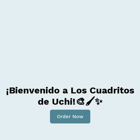
¡Bienvenido a Los Cuadritos
de Uchi!🎨🖌️✨
Order Now