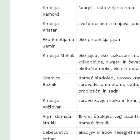
Kmetija
šparglji, kislo zelje in repa
Ramovž
Kmetija
sveže obrana zelenjava, pri
Kristan
Eko kmetija na
eko prepeličja jajca
Samini
Kmetija Mehak
eko jajca, eko razkosani in c
krškopoljca, burgerji in čev
ekološke moke, vina in osta
Sirarnica
domač sladoled, surovo kravj
Rožnik
surova kisla smetana, skuta, p
probiotični in sadni
Kmetija
surovo kozje mleko in kefir, 
Anžlovar
Anjini domači
15 vrst štrukljev, vegi baunti
štruklji
domači štrudlji
Čebelarstvo
akacijev in lipov nesegret m
Intihar