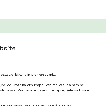
bsite
ogastvo bivanja in prehranjevanja.
 njive do krožnika čim krajša. Vabimo vas, da nam se
avili za vas. Vse cene so javno dostopne, šele na koncu
 Malega placa. Vsaka delitev naročilnice, bo