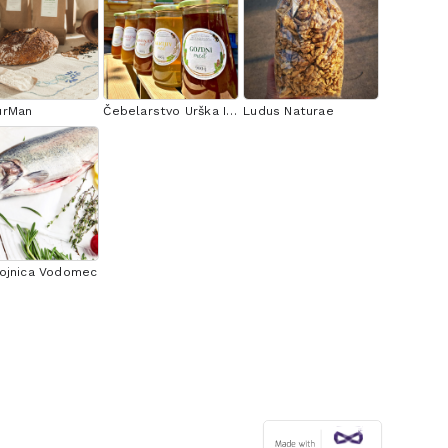
urMan
Čebelarstvo Urška Intihar
Ludus Naturae
ojnica Vodomec