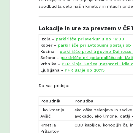
spodbudila delo naših kmetov in mladih pride
Lokacije in ure za prevzem v 
Izola -
parkirišče pri Merkurju ob 16:00
Koper -
parkirišče pri avtobusni postaji ob
Kozina -
parkirišče pred trgovino Dainesse
Sežana -
parkirišče pri pokopališču ob 18:1
Vrhnika -
P+R Sinja Gorica, nasproti Lidla 
Ljubljana -
P+R Barje ob 20:15
Do vas pridejo:
Ponudnik
Ponudba
Eko kmetija
ekološka zelenjava in sadike
Avšič
avokado, eko limone, datlji 
Kmetija
CBD kapljice, konopljin čaj i
PrŠantov