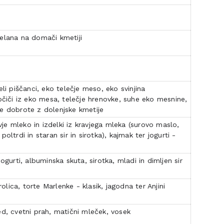
delana na domači kmetiji
eli piščanci, eko telečje meso, eko svinjina
apčiči iz eko mesa, telečje hrenovke, suhe eko mesnine,
le dobrote z dolenjske kmetije
e mleko in izdelki iz kravjega mleka (surovo maslo,
oltrdi in staran sir in sirotka), kajmak ter jogurti -
jogurti, albuminska skuta, sirotka, mladi in dimljen sir
 rolica, torte Marlenke - klasik, jagodna ter Anjini
ed, cvetni prah, matični mleček, vosek