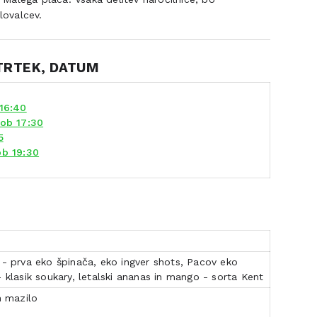
lovalcev.
ČETRTEK, DATUM
 16:40
 ob 17:30
5
ob 19:30
 - prva eko špinača, eko ingver shots, Pacov eko
- klasik soukary, letalski ananas in mango - sorta Kent
n mazilo