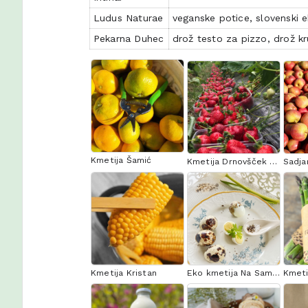
Ludus Naturae
veganske potice, slovenski ek
Pekarna Duhec
drož testo za pizzo, drož kr
Kmetija Šamić
Kmetija Drnovšček Estate
Sadja
Kmetija Kristan
Eko kmetija Na Samini
Kmeti