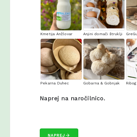
Kmetija Anžlovar
Anjini domači štruklji
GreG
Pekarna Duhec
Gobarna & Gobnjak
Ribog
Naprej na naročilnico.
arrow_forward
NAPREJ