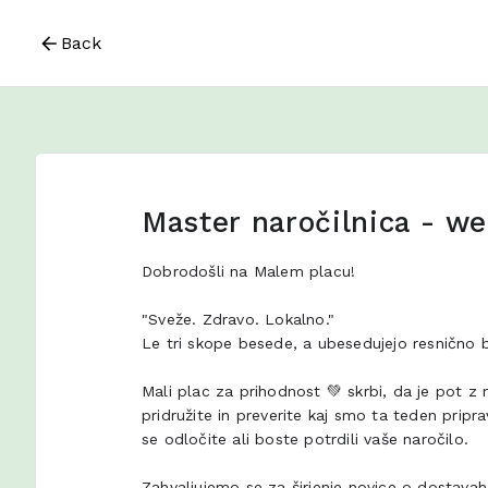
Back
Master naročilnica - we
Dobrodošli na Malem placu!
"Sveže. Zdravo. Lokalno."
Le tri skope besede, a ubesedujejo resnično b
Mali plac za prihodnost 💚 skrbi, da je pot z
pridružite in preverite kaj smo ta teden pripr
se odločite ali boste potrdili vaše naročilo.
Zahvaljujemo se za širjenje novice o dostavah