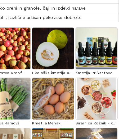
o orehi in granole, čaji in izdelki narave
uhi, različne artisan pekovske dobrote
rstvo Krepfl
Ekološka kmetija Avšič
Kmetija Pr'Šantovc
ja Ramovž
Kmetija Mehak
Sirarnica Rožnik - kmetija Eržen