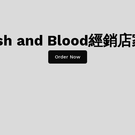
esh and Blood
Order Now