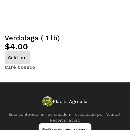
Verdolaga ( 1 lb)
$4.00
Sold out
Café Conuco
Placita Agrícola
Este contenido no fue creado ni respaldado por
Neartail
.
Reportar abuso