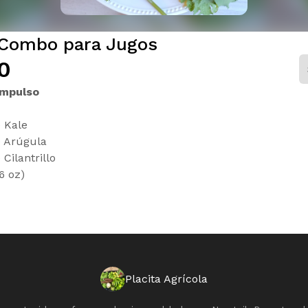
Combo para Jugos
0
Impulso
 Kale
e Arúgula
Cilantrillo
6 oz)
Placita Agrícola