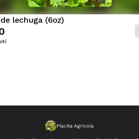
 de lechuga (6oz)
0
ití
Placita Agrícola