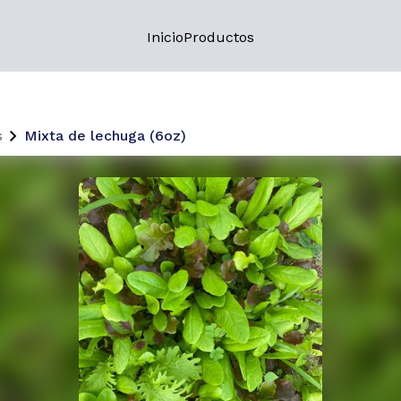
Inicio
Productos
s
Mixta de lechuga (6oz)