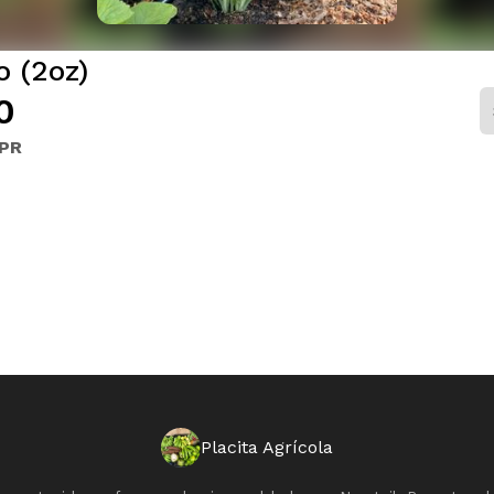
o (2oz)
0
 PR
Placita Agrícola