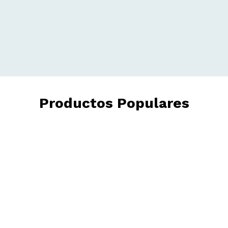
Productos Populares
Check out our trending products