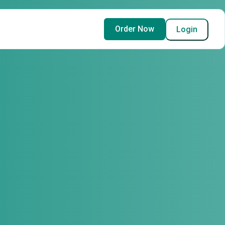
Order Now
Login