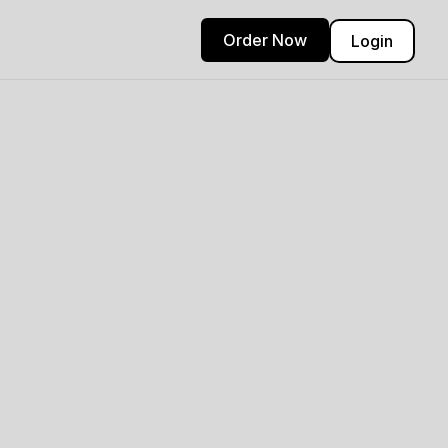
Order Now
Login