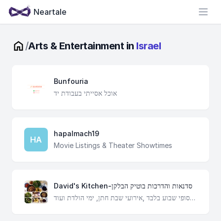
Neartale
Open
/
Arts & Entertainment in
Israel
Bunfouria
אוכל אסייתי בעבודת יד
hapalmach19
HA
Movie Listings & Theater Showtimes
David's Kitchen-סדנאות והדרכות בוטיק הבלקן
סדנאות והדרכות בוטיק הבלקן, המקורות במשפחה ממוצא טורקית המביאה מגוון מאכלים ייחודיים ומוכרים ממדינות הבלקן (תורכיה, יוון,בולגריה)בעשייה מסורתית ובחומרי גלם מעולים. הזמנות לסופי שבוע בלבד ,אירועי שבת חתן, ימי הולדת ועוד