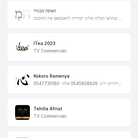
האופה מבגדד
ברוכים הבאים למערכת ההזמנות של האופה מבגדד מלאו את המוצרים שתרצו ושלחו אלינו ישירות לוואטסאפ את ההזמנה
ITea 2023
TV Commercials
Kokoro Ramenya
טלפון לבירורים ירון- 0545808828 אלה- 0547730180
Tehilla Afriat
TV Commercials