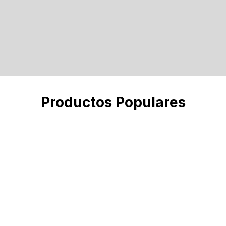
Productos Populares
Check out our trending products