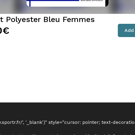
rt Polyester Bleu Femmes
0€
Add 
ortr.fr/', '_blank')" style="cursor: pointer; text-decorati