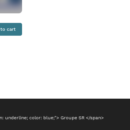
to cart
on: underline; color: blue;"> Groupe SR </span>