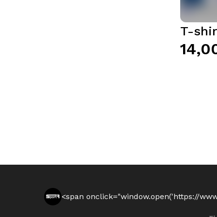
T-shi
14,0
<span onclick="window.open('https://www.sp