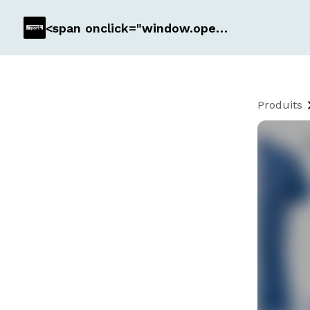
<span onclick="window.open('https://www.sportr.fr/', '_blank')" style="cursor: pointer; text-decoration: underline; color: blue;"> Groupe SR </span>
Produits