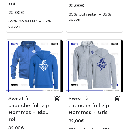
roi
25,00€
25,00€
65% polyester - 35%
coton
65% polyester - 35%
280g/m²
coton
Logo plexus
280g/m²
Logo en transfert
Logo plexus
Logo en transfert
Sweat à
Sweat à
capuche full zip
capuche full zip
Hommes - Bleu
Hommes - Gris
roi
32,00€
32,00€