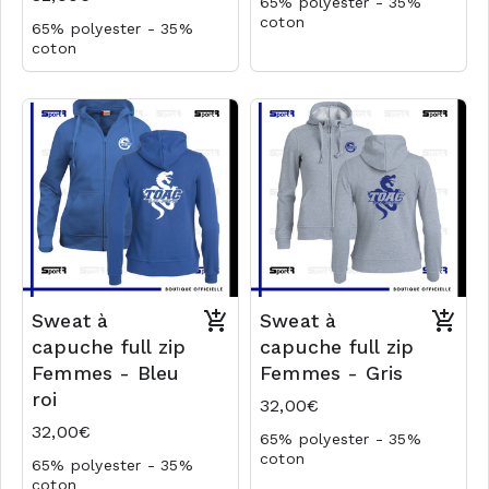
65% polyester - 35%
coton
65% polyester - 35%
Logo club coeur en
coton
transfert
Logo club coeur en
Logo dos
transfert
Logo dos en transfert
Logo dos
Logo dos en transfert
Sweat à
Sweat à
capuche full zip
capuche full zip
Femmes - Bleu
Femmes - Gris
roi
32,00€
32,00€
65% polyester - 35%
coton
65% polyester - 35%
Logo club coeur en
coton