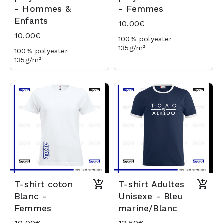
- Hommes &
- Femmes
Enfants
10,00€
10,00€
100% polyester
135g/m²
100% polyester
Logo coeur en transfert
135g/m²
Logo coeur en transfert
T-shirt coton
T-shirt Adultes
Blanc -
Unisexe - Bleu
Femmes
marine/Blanc
10,00€
13,50€