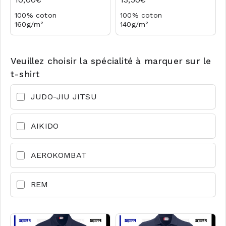
100% coton
100% coton
160g/m²
140g/m²
Logo coeur en transfert
Logo plexus modifiable
selon la spécialité
Logo en transfert
Veuillez choisir la spécialité à marquer sur le
t-shirt
JUDO-JIU JITSU
AIKIDO
AEROKOMBAT
REM