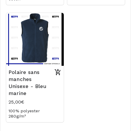
transfert
Logo club coeur en
Logo dos
transfert
Logo dos en transfert
Logo dos
Logo dos en transfert
Polaire sans
manches
Unisexe - Bleu
marine
25,00€
100% polyester
280g/m²
Logo coeur