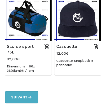
Sac de sport
Casquette
75L
12,00€
89,00€
Casquette Snapback 5
panneaux
Dimensions : 66x
100% coton
38(diamètre) cm
260 g/m²
Volume : 75L
Logo club
Logo club
arrow_forward
SUIVANT