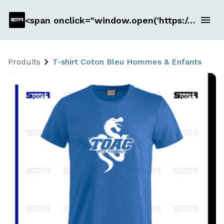
<span onclick="window.open('https://www.sportr.fr/', '_blank')" style="cursor: pointer; text-decoration: underline; color: blue;"> Groupe SR </span>
Produits
T-shirt Coton Bleu Hommes & Enfants