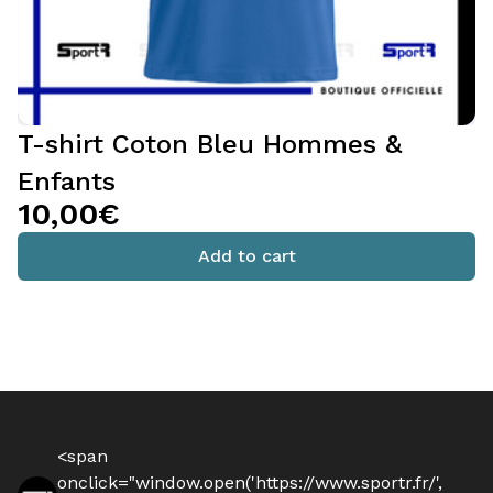
T-shirt Coton Bleu Hommes &
Enfants
10,00€
Add to cart
<span
onclick="window.open('https://www.sportr.fr/',