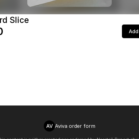
rd Slice
0
Add 
AV
Aviva order form