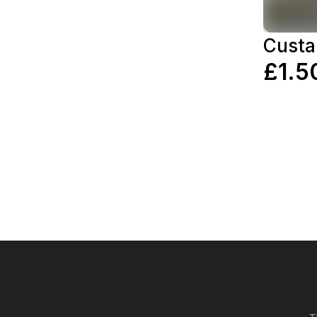
Custa
£1.5