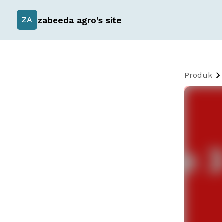
zabeeda agro's site
ZA
Produk