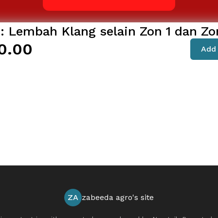
 : Lembah Klang selain Zon 1 dan Zo
0.00
Add 
ZA
zabeeda agro's site