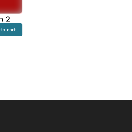
n 2
to cart