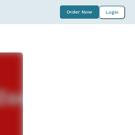
Order Now
Login