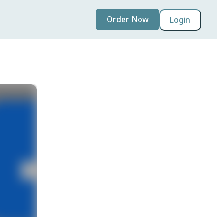
Order Now
Login