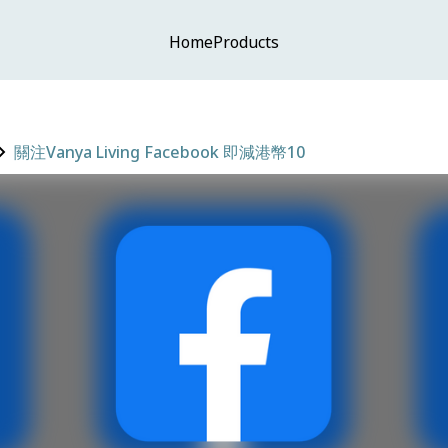
Home
Products
關注Vanya Living Facebook 即減港幣10