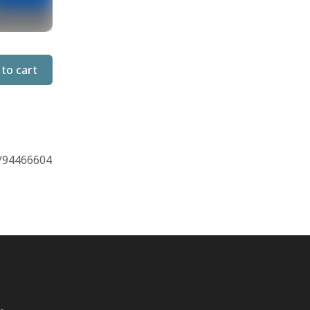
to cart
/94466604