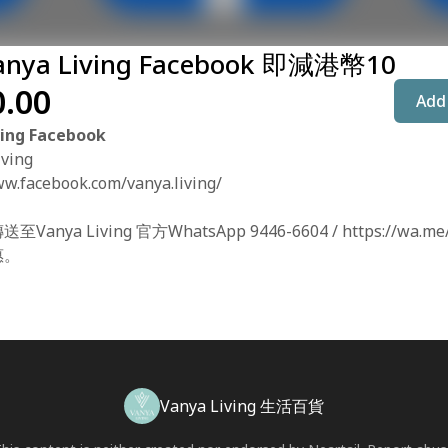
nya Living Facebook 即減港幣10
.00
Add 
ving Facebook
ving
ww.facebook.com/vanya.living/
anya Living 官方WhatsApp 9446-6604 / https://wa.me
惠。
Vanya Living 生活百貨