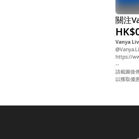
關注Va
HK$0
Vanya Li
@Vanya.Li
https://w
--
請截圖後傳送至V
以獲取優