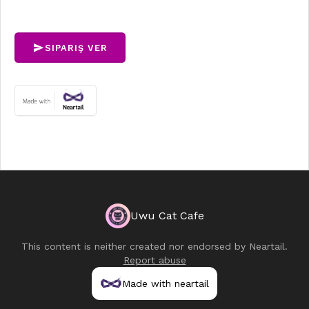
SIPARIŞ VER
Uwu Cat Cafe
This content is neither created nor endorsed by
Neartail
.
Report abuse
Made with neartail