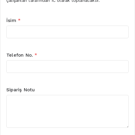
çalışanları tarafından IC olarak toplanacaktır.
İsim
*
Telefon No.
*
Sipariş Notu