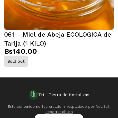
061- -Miel de Abeja ECOLOGICA de
Tarija (1 KILO)
Bs140.00
Sold out
TH - Tierra de Hortalizas
Este contenido no fue creado ni respaldado por
Neartail
.
Reportar abuso