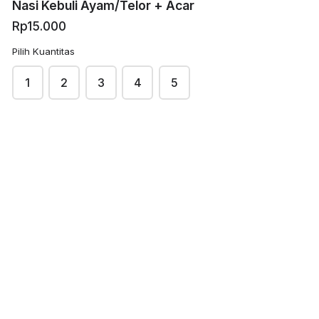
Nasi Kebuli Ayam/Telor + Acar
Rp15.000
Nasi Ayam Karage
Pedas Manis +
Pilih Kuantitas
Sayur
Rp13.000
1
2
3
4
5
arrow_back
arrow_forward
KEMBALI
BERIKUTNYA