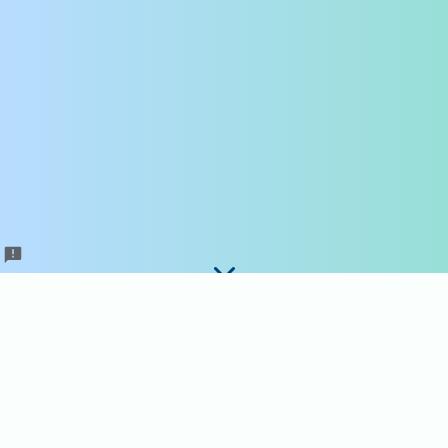
Înregistrare concurenți
ARB / Competitors