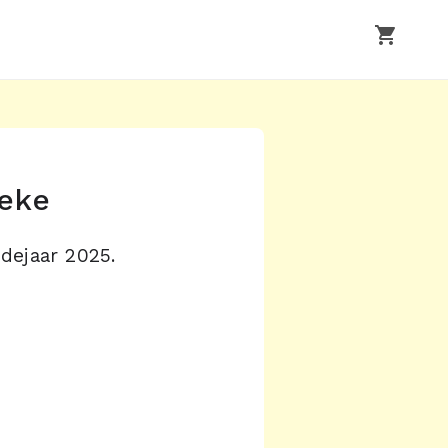
shopping_cart
reke
dejaar 2025.