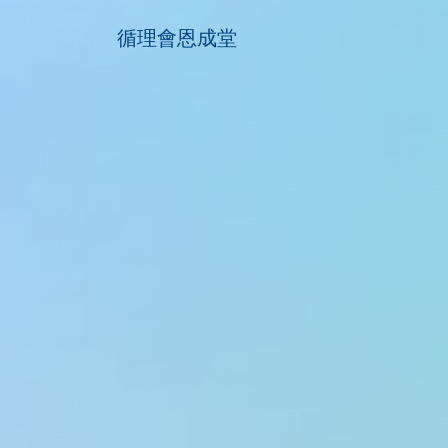
循理會恩成堂