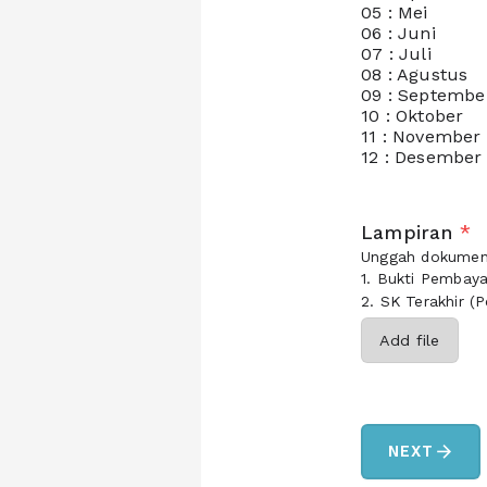
05 : Mei
06 : Juni
07 : Juli
08 : Agustus
09 : Septembe
10 : Oktober
11 : November
12 : Desember
Lampiran
*
Unggah dokumen (
1. Bukti Pembaya
2. SK Terakhir (
Add file
arrow_forward
NEXT