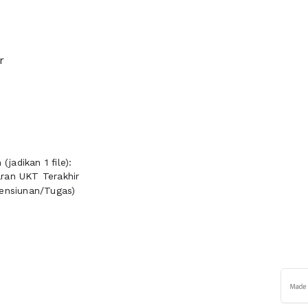
r
jadikan 1 file):
ran UKT Terakhir
Pensiunan/Tugas)