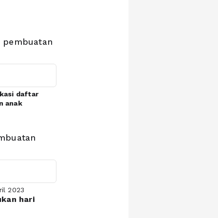
n pembuatan
ikasi daftar
n anak
embuatan
ril 2023
kan hari