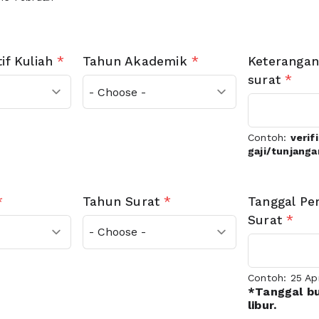
if Kuliah
*
Tahun Akademik
*
Keteranga
surat
*
Contoh:
verif
gaji/tunjanga
*
Tahun Surat
*
Tanggal P
Surat
*
Contoh: 25 Ap
*Tanggal bu
libur.