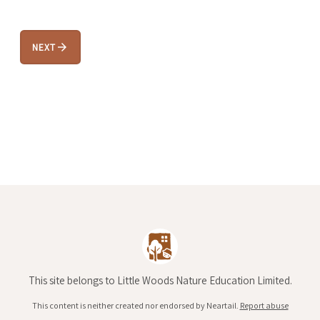
NEXT
arrow_forward
This site belongs to Little Woods Nature Education Limited.
This content is neither created nor endorsed by
Neartail.
Report abuse