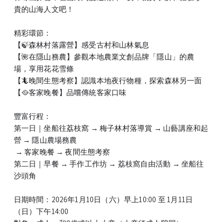
貴的山海人文吧！
精彩環節：
【🍃森林村落露營】感受古村和山林氣息
【🌺在隱山務農】參觀本地農業文創品牌「隱山」的農
場，享用花花雪條
【🦎晚間生態考察】認識本地夜行物種，探索森林另一面
【🥘客家晚餐】品嚐傳統客家口味
豐富行程：
第一日｜坐船往荔枝窩 → 梅子林村落導賞 → 山藝講座和起
營 → 隱山農場務農
→ 客家晚餐 → 夜間生態考察
第二日｜早餐 → 手作工作坊 → 荔枝窩自由活動 → 坐船往
沙頭角
日期時間：2026年1月10日（六）早上10:00 至 1月11日
（日）下午14:00