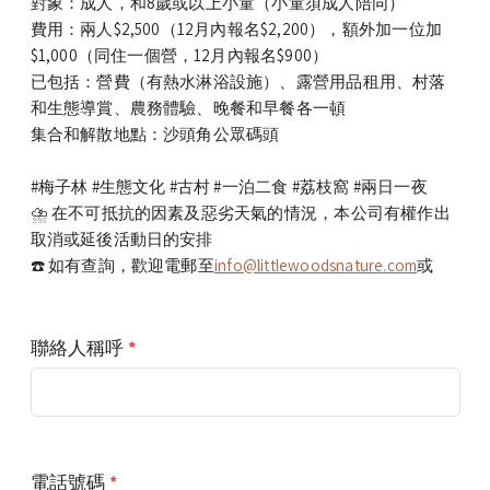
對象：成人，和8歲或以上小童（小童須成人陪同）
費用：兩人$2,500（12月內報名$2,200），額外加一位加
$1,000（同住一個營，12月內報名$900）
已包括：營費（有熱水淋浴設施）、露營用品租用、村落
和生態導賞、農務體驗、晚餐和早餐各一頓
集合和解散地點：沙頭角公眾碼頭
#梅子林 #生態文化 #古村 #一泊二食 #荔枝窩 #兩日一夜
⛈️ 在不可抵抗的因素及惡劣天氣的情況，本公司有權作出
取消或延後活動日的安排
☎️ 如有查詢，歡迎電郵至
info@littlewoodsnature.com
或
聯絡人稱呼
*
電話號碼
*