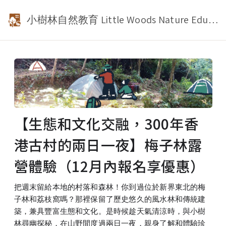
小樹林自然教育 Little Woods Nature Education
【生態和文化交融，300年香
港古村的兩日一夜】梅子林露
營體驗（12月內報名享優惠）
把週末留給本地的村落和森林！你到過位於新界東北的梅
子林和荔枝窩嗎？那裡保留了歷史悠久的風水林和傳統建
築，兼具豐富生態和文化。是時候趁天氣清涼時，與小樹
林尋幽探秘，在山野間度過兩日一夜，親身了解和體驗珍