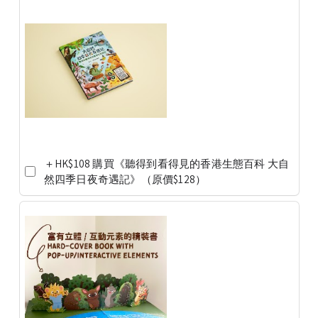
＋HK$108 購買《聽得到看得見的香港生態百科 大自
然四季日夜奇遇記》（原價$128）