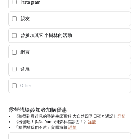
Instagram
親友
曾參加其它小樹林的活動
網頁
會展
露營體驗參加者加購優惠
《聽得到看得見的香港生態百科 大自然四季日夜奇遇記》
詳情
《出發吧！與Dr. Dumo到森林看診去！》
詳情
「鯨豚離我們不遠」實體海報
詳情