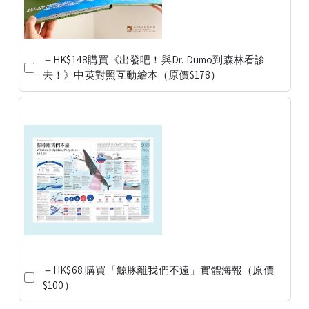
＋HK$148購買《出發吧！與Dr. Dumo到森林看診
去！》中英對照互動繪本（原價$178）
＋HK$68 購買​「鯨豚離我們不遠」實體海報（原價
$100）