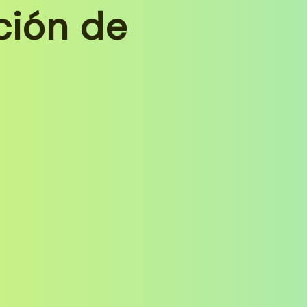
ción de