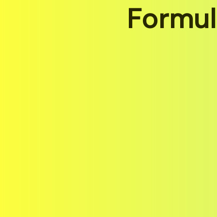
Formul