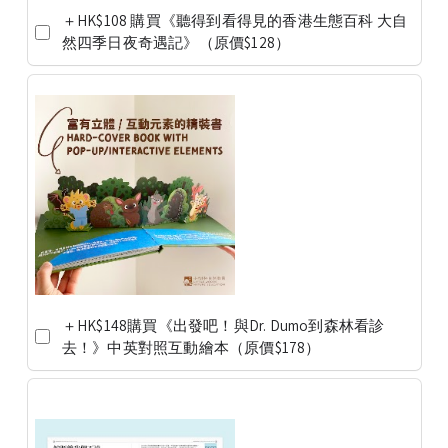
＋HK$108 購買《聽得到看得見的香港生態百科 大自
然四季日夜奇遇記》（原價$128）
＋HK$148購買《出發吧！與Dr. Dumo到森林看診
去！》中英對照互動繪本（原價$178）