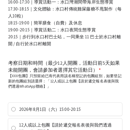
16:00-17:30｜導賞活動一：水口灣潮間帶海岸生態導賞
17:30-18:15｜文化體驗：
水口村傳統雞屎藤
糖不甩製作（每
人10粒）
18:15-19:00｜簡單膳食（自費）及休息
19:00-20:15｜
導賞活動二：
水口夜間生態導賞
20:15｜步行到水口村巴士站，一同乘坐
11 巴士於
水口村離
開 / 自行於水口村離開
考察日期和時間（最少12人開團，活動日前5天如果
未能開團，會請參加者選擇其它活動日）
*
【XXX包團】只預留給已有代表用該名稱登記的包團組別，如要登記
新的包團組別請選擇：「12人或以上包團【請於遞交報名表後與我
們透過WhatsApp聯絡】」
2026年8月1日（六）15:00-20:15
12人或以上包團【請於遞交報名表後與我們透過