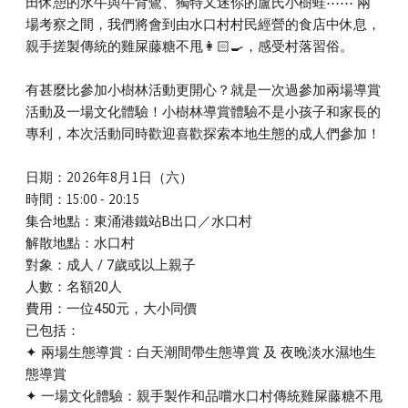
田休憩的水牛與牛背鷺、獨特又迷你的盧氏小樹蛙⋯⋯ 兩
場考察之間，我們將會到由水口村村民經營的食店中休息，
親手搓製傳統的雞屎藤糖不甩👩🏻‍🍳，感受村落習俗。
有甚麼比參加小樹林活動更開心？就是一次過參加兩場導賞
活動及一場文化體驗！小樹林導賞體驗不是小孩子和家長的
專利，本次活動同時歡迎喜歡探索本地生態的成人們參加！
日期：
2026年
8月1日（六）
時間：
15:00 - 20:15
集合地點：
東涌
港鐵站B出口／
水口村
解散地點：
水口村
對象：
成人 / 7歲或以上親子
人數：名額20人
費用：一位450
元，大小同價
已包括：
✦
兩場生態導賞：白天潮間帶
生態導賞 及 夜晚淡水濕地
生
態導賞
✦ 一場文化體驗：親手製作和品嚐水口村傳統雞屎藤
糖不甩