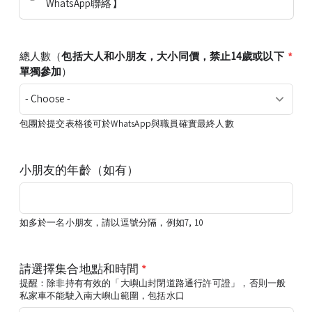
WhatsApp聯絡】
*
總人數（
包括大人和小朋友，大小同價，禁止14歲或以下
單獨參加
）
包團於提交表格後可於WhatsApp與職員確實最終人數
小朋友的年齡（如有）
如多於一名小朋友，請以逗號分隔，例如7, 10
請選擇集合地點和時間
*
提醒：除非持有有效的「大嶼山封閉道路通行許可證」，否則一般
私家車不能駛入南大嶼山範圍，包括水口