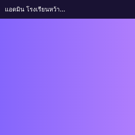
แอดมิน โรงเรียนหว้ากอวิทยาลัย's Site