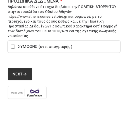
ΠΡΟΣΩΠΙΚΑ ΔΕΔΟΜΕΝΑ
*
Δηλώνω υπεύθυνα ότι έχω διαβάσει την ΠΟΛΙΤΙΚΗ ΑΠΟΡΡΗΤΟΥ
στην ιστοσελίδα του Ωδείου Αθηνών
https://www.athensconservatoire.gr
και συμφωνώ με το
περιεχόμενο και τους όρους καθώς και με την Πολιτική
Προστασίας Δεδομένων Προσωπικού Χαρακτήρα κατ’ εφαρμογή
των διατάξεων του ΓΚΠΔ 2016/679 και της σχετικής ελληνικής
νομοθεσίας.
ΣΥΜΦΩΝΩ (αντί υπογραφής)
arrow_forward
NEXT