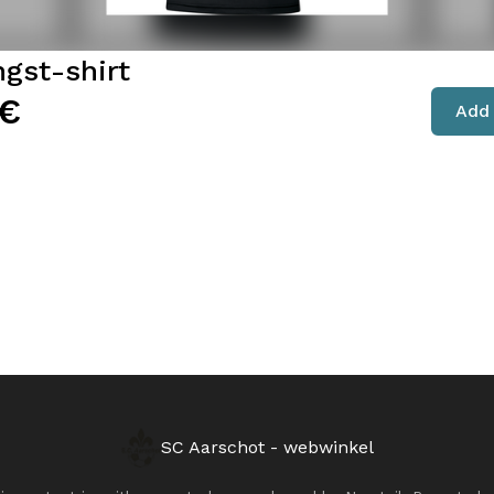
ngst-shirt
€
Add 
SC Aarschot - webwinkel