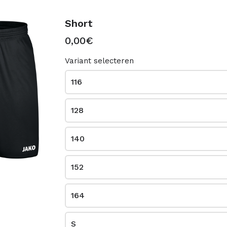
Short
0,00€
gsbroek
Uitgangst-shirt
0,00€
Variant selecteren
116
128
140
152
164
gst-shirt
Kousen paar 1
0,00€
S