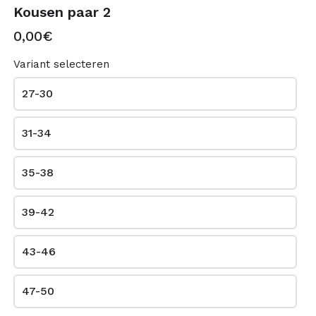
Kousen paar 2
0,00€
Variant selecteren
arrow_back
arrow_forward
VORIGE
VOLGENDE
27-30
31-34
35-38
39-42
43-46
SC Aarschot - webwinkel
This content is neither created nor endorsed by
Neartail
.
47-50
Report abuse