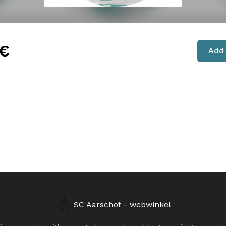
€
Add 
SC Aarschot - webwinkel