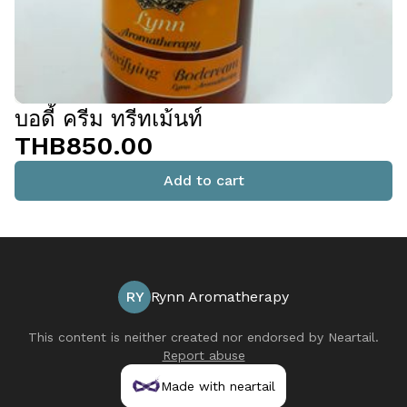
บอดี้ ครีม ทรีทเม้นท์
THB850.00
Add to cart
RY
Rynn Aromatherapy
This content is neither created nor endorsed by
Neartail
.
Report abuse
Made with neartail