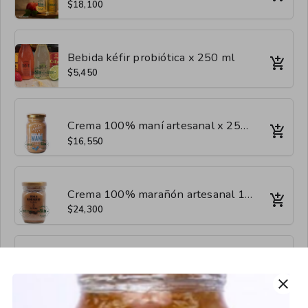
$18,100
Bebida kéfir probiótica x 250 ml
$5,450
Crema 100% maní artesanal x 250 g , 100 g
$16,550
Crema 100% marañón artesanal 100 g
$24,300
Crema 100% almendras x 100 g
$21,400
close