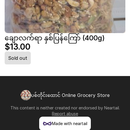
ချောလက်ရာ နှစ်ပြန်ကြော် (400g)
$13.00
Sold out
ပစ်တိုင်းထောင် Online Grocery Store
This content is neither created nor endorsed by
Neartail
.
Report abuse
Made with neartail