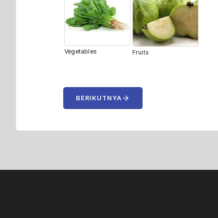
Vegetables
Fruits
arrow_forward
BERIKUTNYA